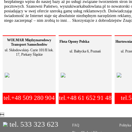
bezpłatnego wpisu do naszej bazy aż po usługi związane tworzeniem stron 
pocztowych. Szanowni Państwo, wyszukiwarkabudowlana.pl to nowatorski o
posiadający w swej ofercie szeroką gamę usług reklamowych. Doświadczają
świadomość że Internet staje się absolutnie niezbędnym narzędziem reklamy, 
niego zaczerpnąć – nim zrobią to inni… Skorzystajcie z dobrodziejstw Znajd
WOLMAR Międzynarodowy
Flota Opony Polska
Hurtownia 
Transport Samochodów
ul. Skłodowskiej- Curie 101/II lok.
ul. Bałtycka 6, Poznań
ul. Prz
17, Piekary Śląskie
tel.+48 509 280 904
tel.+48 61 652 91 48
tel.

tel. 533 323 623
FAQ
Polityka