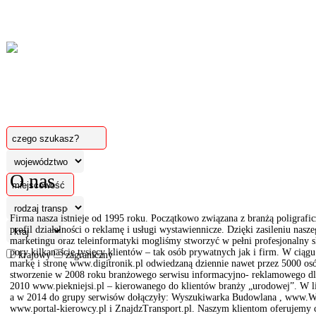
O nas
Firma nasza istnieje od 1995 roku. Początkowo związana z branżą poligraficz
profil działalności o reklamę i usługi wystawiennicze. Dzięki zasileniu nasz
marketingu oraz teleinformatyki mogliśmy stworzyć w pełni profesjonalny sk
pory kilkanaście tysięcy klientów – tak osób prywatnych jak i firm. W ci
krajowy
zagraniczny
markę i stronę www.digitronik.pl odwiedzaną dziennie nawet przez 5000 os
stworzenie w 2008 roku branżowego serwisu informacyjno- reklamowego dla
2010 www.piekniejsi.pl – kierowanego do klientów branży „urodowej”. W li
a w 2014 do grupy serwisów dołączyły: Wyszukiwarka Budowlana , www.W
www.portal-kierowcy.pl i ZnajdzTransport.pl. Naszym klientom oferujemy