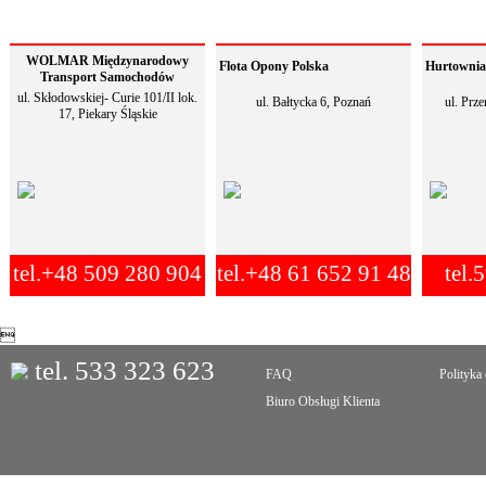
WOLMAR Międzynarodowy
Flota Opony Polska
Hurtownia 
Transport Samochodów
ul. Skłodowskiej- Curie 101/II lok.
ul. Bałtycka 6, Poznań
ul. Prz
17, Piekary Śląskie
tel.+48 509 280 904
tel.+48 61 652 91 48
tel.

tel. 533 323 623
FAQ
Polityka
Biuro Obsługi Klienta