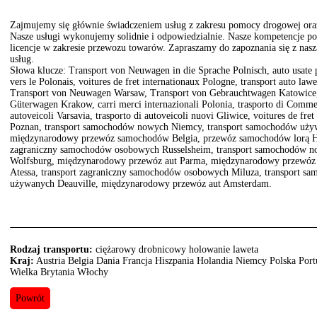
Zajmujemy się głównie świadczeniem usług z zakresu pomocy drogowej oraz t
Nasze usługi wykonujemy solidnie i odpowiedzialnie. Nasze kompetencje pot
licencje w zakresie przewozu towarów. Zapraszamy do zapoznania się z naszą
usług.
Słowa klucze: Transport von Neuwagen in die Sprache Polnisch, auto usate per
vers le Polonais, voitures de fret internationaux Pologne, transport auto law
Transport von Neuwagen Warsaw, Transport von Gebrauchtwagen Katowice, 
Güterwagen Krakow, carri merci internazionali Polonia, trasporto di Commer
autoveicoli Varsavia, trasporto di autoveicoli nuovi Gliwice, voitures de fret
Poznan, transport samochodów nowych Niemcy, transport samochodów uży
międzynarodowy przewóz samochodów Belgia, przewóz samochodów lorą Hol
zagraniczny samochodów osobowych Russelsheim, transport samochodów n
Wolfsburg, międzynarodowy przewóz aut Parma, międzynarodowy przewóz
Atessa, transport zagraniczny samochodów osobowych Miluza, transport 
używanych Deauville, międzynarodowy przewóz aut Amsterdam.
Rodzaj transportu:
ciężarowy drobnicowy holowanie laweta
Kraj:
Austria Belgia Dania Francja Hiszpania Holandia Niemcy Polska Por
Wielka Brytania Włochy
Powrót