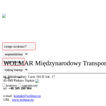
WOLMAR Międzynarodowy Transpor
ul. Skłodowskiej- Curie 101/II lok. 17
41-949 Piekary Śląskie
krajowy
zagraniczny
tel.
+48 509 280 904
e-mail:
kontakt@wolmar.eu
URL:
www.wolmar.eu