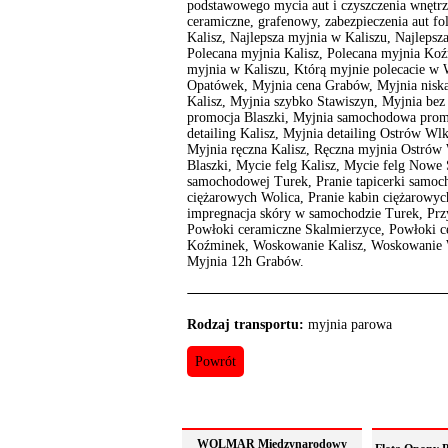
podstawowego mycia aut i czyszczenia wnętrza
ceramiczne, grafenowy, zabezpieczenia aut f
Kalisz, Najlepsza myjnia w Kaliszu, Najlepsz
Polecana myjnia Kalisz, Polecana myjnia Ko
myjnia w Kaliszu, Którą myjnie polecacie w 
Opatówek, Myjnia cena Grabów, Myjnia niska
Kalisz, Myjnia szybko Stawiszyn, Myjnia be
promocja Blaszki, Myjnia samochodowa prom
detailing Kalisz, Myjnia detailing Ostrów W
Myjnia ręczna Kalisz, Ręczna myjnia Ostrów 
Blaszki, Mycie felg Kalisz, Mycie felg Nowe 
samochodowej Turek, Pranie tapicerki samoch
ciężarowych Wolica, Pranie kabin ciężarowych
impregnacja skóry w samochodzie Turek, Przy
Powłoki ceramiczne Skalmierzyce, Powłoki cer
Koźminek, Woskowanie Kalisz, Woskowanie W
Myjnia 12h Grabów.
Rodzaj transportu:
myjnia parowa
Powrót
WOLMAR Międzynarodowy