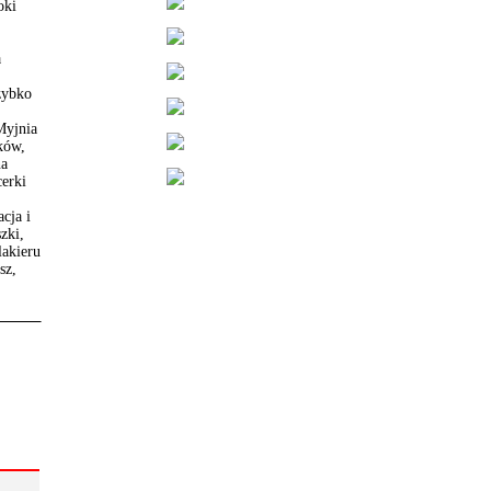
oki
a
zybko
Myjnia
ków,
na
cerki
cja i
zki,
lakieru
sz,