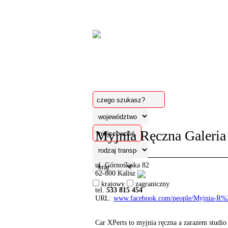
Myjnia Ręczna Galeria
ul. Górnośląska 82
62-800 Kalisz
krajowy
zagraniczny
tel.
533 815 454
URL:
www.facebook.com/people/Myjnia-R%
Car XPerts to myjnia ręczna a zarazem studi