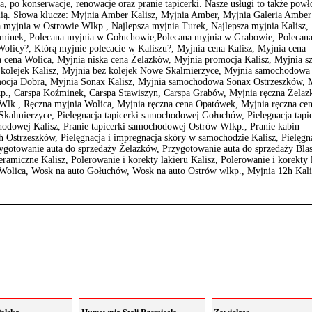
, po konserwacje, renowacje oraz pranie tapicerki. Nasze usługi to także powł
olią. Słowa klucze: Myjnia Amber Kalisz, Myjnia Amber, Myjnia Galeria Amber
a myjnia w Ostrowie Wlkp., Najlepsza myjnia Turek, Najlepsza myjnia Kalisz,
źminek, Polecana myjnia w Gołuchowie,Polecana myjnia w Grabowie, Polecan
Wolicy?, Którą myjnie polecacie w Kaliszu?, Myjnia cena Kalisz, Myjnia cena
 cena Wolica, Myjnia niska cena Żelazków, Myjnia promocja Kalisz, Myjnia s
z kolejek Kalisz, Myjnia bez kolejek Nowe Skalmierzyce, Myjnia samochodowa
ocja Dobra, Myjnia Sonax Kalisz, Myjnia samochodowa Sonax Ostrzeszków, 
lkp., Carspa Koźminek, Carspa Stawiszyn, Carspa Grabów, Myjnia ręczna Żelaz
Wlk., Ręczna myjnia Wolica, Myjnia ręczna cena Opatówek, Myjnia ręczna ce
Skalmierzyce, Pielęgnacja tapicerki samochodowej Gołuchów, Pielęgnacja tapi
odowej Kalisz, Pranie tapicerki samochodowej Ostrów Wlkp., Pranie kabin
 Ostrzeszków, Pielęgnacja i impregnacja skóry w samochodzie Kalisz, Pielęgna
gotowanie auta do sprzedaży Żelazków, Przygotowanie auta do sprzedaży Blas
amiczne Kalisz, Polerowanie i korekty lakieru Kalisz, Polerowanie i korekty 
olica, Wosk na auto Gołuchów, Wosk na auto Ostrów wlkp., Myjnia 12h Kali